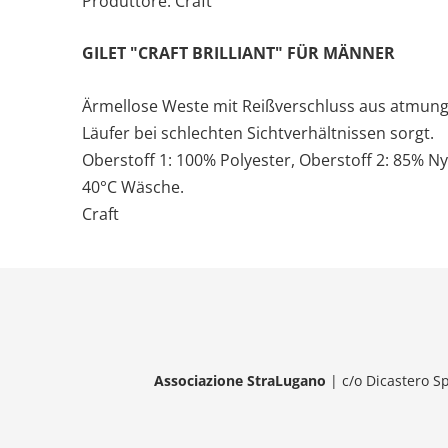
Produttore: Craft
GILET "CRAFT BRILLIANT" FÜR MÄNNER
Ärmellose Weste mit Reißverschluss aus atmungsa
Läufer bei schlechten Sichtverhältnissen sorgt.
Oberstoff 1: 100% Polyester, Oberstoff 2: 85% N
40°C Wäsche.
Craft
Associazione StraLugano
| c/o Dicastero Sp