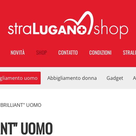
NOVITÀ
SHOP
CONTATTO
CONDIZIONI
STRAL
gliamento uomo
Abbigliamento donna
Gadget
A
 BRILLIANT" UOMO
ANT" UOMO