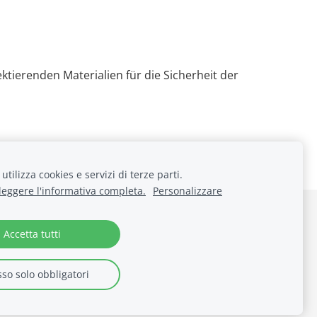
tierenden Materialien für die Sicherheit der
utilizza cookies e servizi di terze parti.
 leggere l'informativa completa.
Personalizzare
Accetta tutti
|
info@stralugano.ch
|
www.stralugano.ch
so solo obbligatori