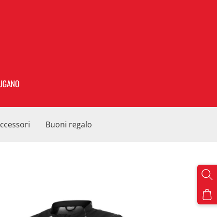
UGANO
ccessori
Buoni regalo