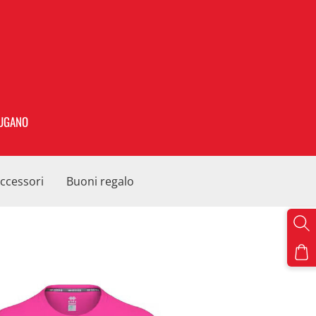
UGANO
ccessori
Buoni regalo