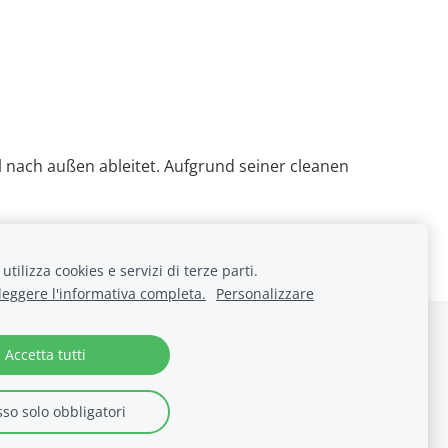
l nach außen ableitet. Aufgrund seiner cleanen
utilizza cookies e servizi di terze parti.
 leggere l'informativa completa.
Personalizzare
Accetta tutti
so solo obbligatori
|
info@stralugano.ch
|
www.stralugano.ch