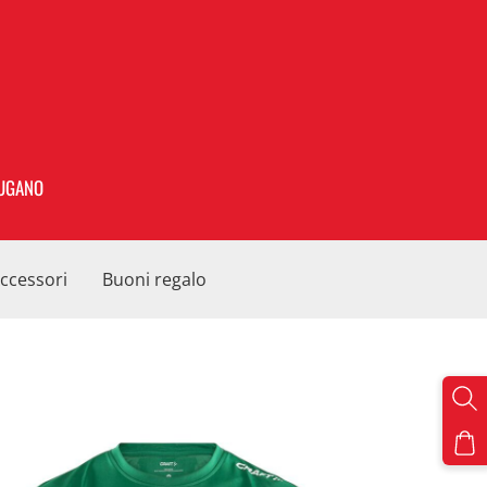
UGANO
ccessori
Buoni regalo